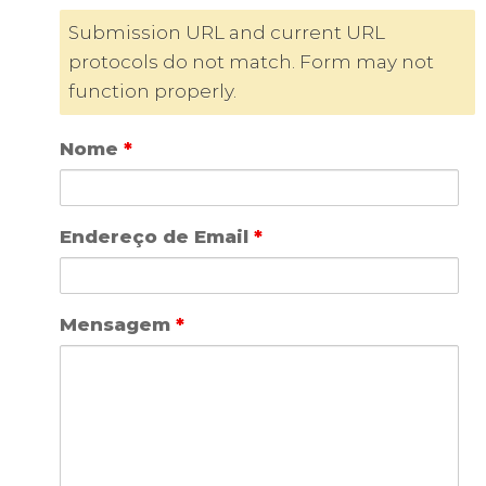
Submission URL and current URL
protocols do not match. Form may not
function properly.
Nome
*
Endereço de Email
*
Mensagem
*