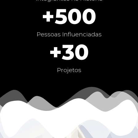
+
500
Pessoas Influenciadas
+
30
Projetos