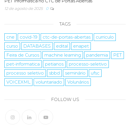
PET Informática no CTC de Portas Abertas
12 de agosto de 2025
0
TAGS
cne
covid-19
ctc-de-portas-abertas
curriculo
curso
DATABASES
edital
enapet
Feira de Cursos
machine learning
pandemia
PET
pet-informatica
petianos
processo-seletivo
processo seletivo
sbbd
seminário
ufsc
VOICEXML
voluntariado
Volunários
FOLLOW US