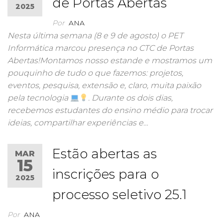
de Portas Abertas
2025
Por
ANA
Nesta última semana (8 e 9 de agosto) o PET
Informática marcou presença no CTC de Portas
Abertas!Montamos nosso estande e mostramos um
pouquinho de tudo o que fazemos: projetos,
eventos, pesquisa, extensão e, claro, muita paixão
pela tecnologia
. Durante os dois dias,
recebemos estudantes do ensino médio para trocar
ideias, compartilhar experiências e…
Estão abertas as
MAR
15
inscrições para o
2025
processo seletivo 25.1
Por
ANA