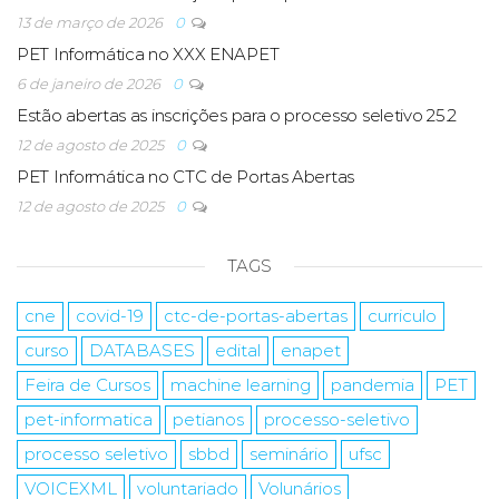
13 de março de 2026
0
PET Informática no XXX ENAPET
6 de janeiro de 2026
0
Estão abertas as inscrições para o processo seletivo 25.2
12 de agosto de 2025
0
PET Informática no CTC de Portas Abertas
12 de agosto de 2025
0
TAGS
cne
covid-19
ctc-de-portas-abertas
curriculo
curso
DATABASES
edital
enapet
Feira de Cursos
machine learning
pandemia
PET
pet-informatica
petianos
processo-seletivo
processo seletivo
sbbd
seminário
ufsc
VOICEXML
voluntariado
Volunários