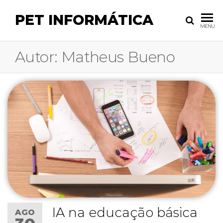
Skip
PET INFORMÁTICA
to
MENU
the
content
Autor:
Matheus Bueno
IA na educação básica
AGO